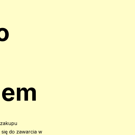
o
iem
 zakupu
 się do zawarcia w