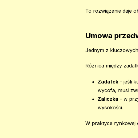
To rozwiązanie daje ob
Umowa przedws
Jednym z kluczowych 
Różnica między zadatki
Zadatek
- jeśli 
wycofa, musi zw
Zaliczka
- w przy
wysokości.
W praktyce rynkowej c