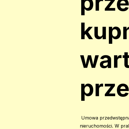
prz
kup
wart
prz
Umowa przedwstępna 
nieruchomości. W prak