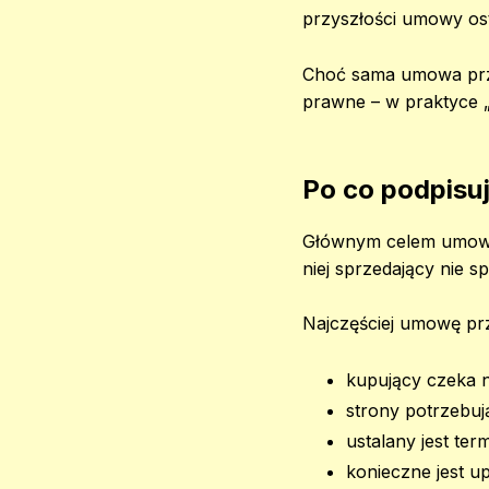
przyszłości umowy ost
Choć sama umowa przed
prawne – w praktyce „
Po co podpisu
Głównym celem umowy p
niej sprzedający nie s
Najczęściej umowę prz
kupujący czeka n
strony potrzebu
ustalany jest ter
konieczne jest 