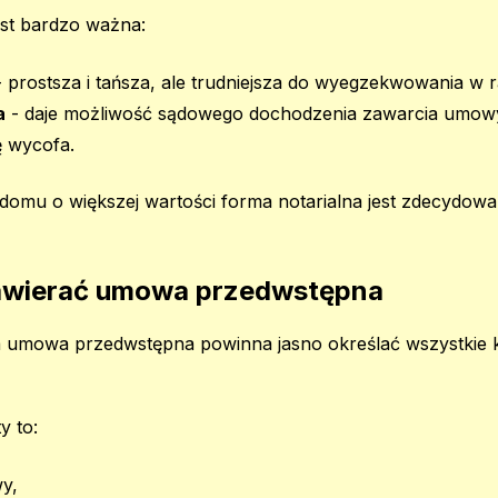
est bardzo ważna:
 prostsza i tańsza, ale trudniejsza do wyegzekwowania w r
a
- daje możliwość sądowego dochodzenia zawarcia umowy o
ę wycofa.
mu o większej wartości forma notarialna jest zdecydowan
awierać umowa przedwstępna
umowa przedwstępna powinna jasno określać wszystkie 
y to:
y,